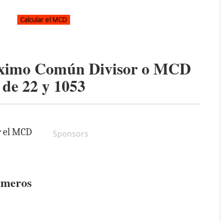
áximo Común Divisor o MCD
de
22
y
1053
r el MCD
Sponsors
úmeros