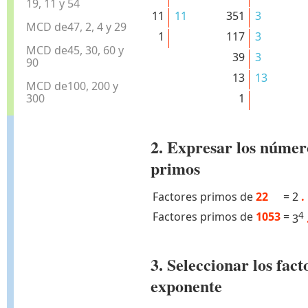
19, 11 y 54
11
11
351
3
MCD de47, 2, 4 y 29
1
117
3
MCD de45, 30, 60 y
39
3
90
13
13
MCD de100, 200 y
300
1
2. Expresar los númer
primos
Factores primos de
22
=
2
.
Factores primos de
1053
=
4
3
3. Seleccionar los fa
exponente