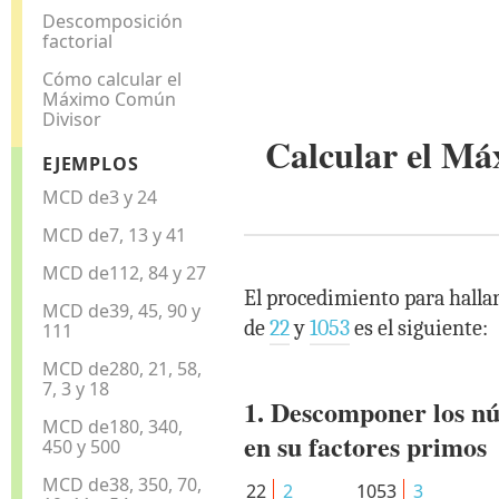
Descomposición
factorial
Cómo calcular el
Máximo Común
Divisor
Calcular el M
EJEMPLOS
MCD de3 y 24
MCD de7, 13 y 41
MCD de112, 84 y 27
El procedimiento para halla
MCD de39, 45, 90 y
de
22
y
1053
es el siguiente:
111
MCD de280, 21, 58,
7, 3 y 18
1. Descomponer los n
MCD de180, 340,
en su factores primos
450 y 500
MCD de38, 350, 70,
22
2
1053
3