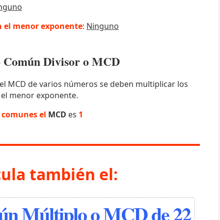
nguno
 el menor exponente
:
Ninguno
mo Común Divisor o MCD
el MCD de varios números se deben multiplicar los
 el menor exponente.
s comunes el
MCD
es
1
cula también el:
n Múltiplo o MCD de 22