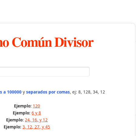
o Común Divisor
s a 100000
y
separados por comas
, ej: 8, 128, 34, 12
Ejemplo:
120
Ejemplo:
6 y 8
Ejemplo:
24, 16, y 12
Ejemplo:
3, 12, 27, y 45