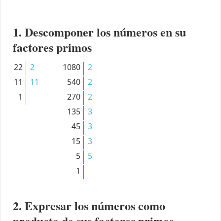
1. Descomponer los números en su
factores primos
22
2
1080
2
11
11
540
2
1
270
2
135
3
45
3
15
3
5
5
1
2. Expresar los números como
producto de sus factores primos