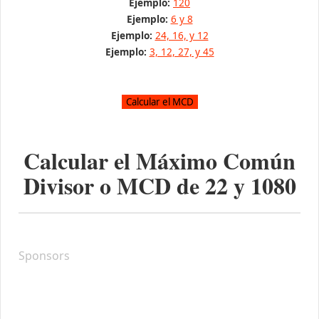
Ejemplo:
120
Ejemplo:
6 y 8
Ejemplo:
24, 16, y 12
Ejemplo:
3, 12, 27, y 45
Calcular el Máximo Común
Divisor o MCD de
22
y
1080
Sponsors