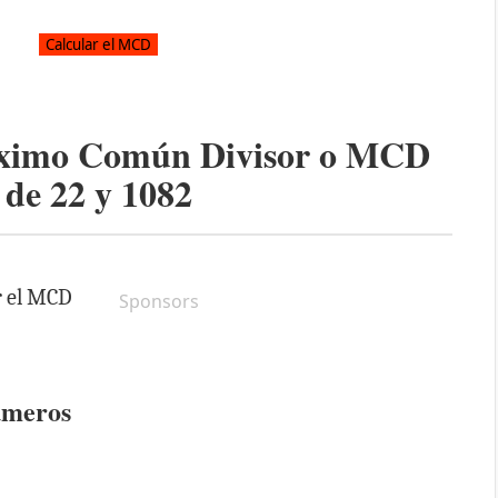
áximo Común Divisor o MCD
de
22
y
1082
r el MCD
Sponsors
úmeros