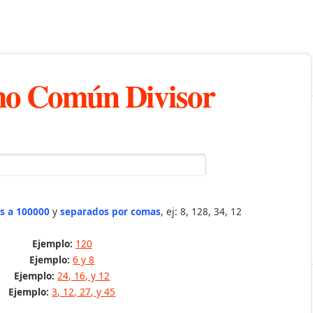
o Común Divisor
s a 100000
y
separados por comas
, ej: 8, 128, 34, 12
Ejemplo:
120
Ejemplo:
6 y 8
Ejemplo:
24, 16, y 12
Ejemplo:
3, 12, 27, y 45