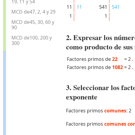
19, 11 y 54
11
11
541
541
MCD de47, 2, 4 y 29
1
1
MCD de45, 30, 60 y
90
2. Expresar los númer
MCD de100, 200 y
300
como producto de sus 
Factores primos de
22
=
2
.
Factores primos de
1082
=
2
.
3. Seleccionar los fa
exponente
Factores primos
comunes
: 2
Factores primos
comunes con