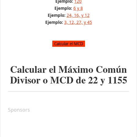
Ejemplo:
120
Ejemplo:
6 y 8
Ejemplo:
24, 16, y 12
Ejemplo:
3, 12, 27, y 45
Calcular el Máximo Común
Divisor o MCD de
22
y
1155
Sponsors