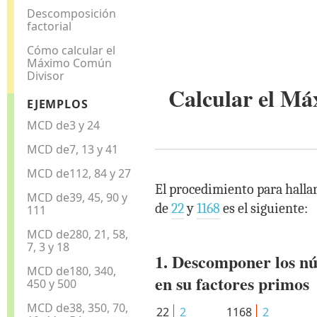
Descomposición
factorial
Cómo calcular el
Máximo Común
Divisor
Calcular el M
EJEMPLOS
MCD de3 y 24
MCD de7, 13 y 41
MCD de112, 84 y 27
El procedimiento para halla
MCD de39, 45, 90 y
de
22
y
1168
es el siguiente:
111
MCD de280, 21, 58,
7, 3 y 18
1. Descomponer los n
MCD de180, 340,
en su factores primos
450 y 500
MCD de38, 350, 70,
22
2
1168
2