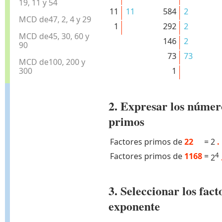
19, 11 y 54
11
11
584
2
MCD de47, 2, 4 y 29
1
292
2
MCD de45, 30, 60 y
146
2
90
73
73
MCD de100, 200 y
300
1
2. Expresar los númer
primos
Factores primos de
22
=
2
.
Factores primos de
1168
=
4
2
3. Seleccionar los fa
exponente