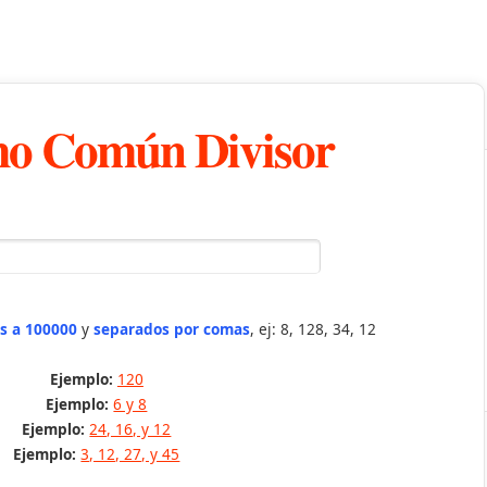
o Común Divisor
s a 100000
y
separados por comas
, ej: 8, 128, 34, 12
Ejemplo:
120
Ejemplo:
6 y 8
Ejemplo:
24, 16, y 12
Ejemplo:
3, 12, 27, y 45