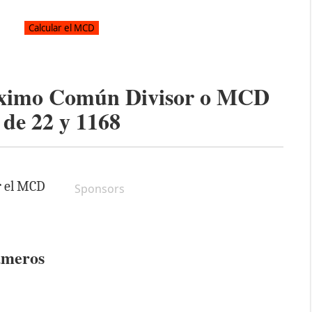
áximo Común Divisor o MCD
de
22
y
1168
r el MCD
Sponsors
úmeros