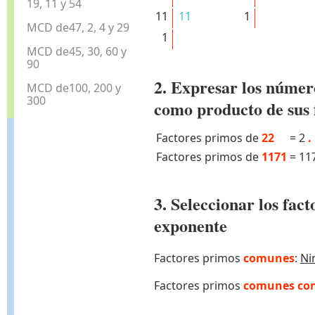
19, 11 y 54
11
11
1
MCD de47, 2, 4 y 29
1
MCD de45, 30, 60 y
90
2. Expresar los númer
MCD de100, 200 y
300
como producto de sus 
Factores primos de
22
=
2
.
Factores primos de
1171
=
11
3. Seleccionar los fa
exponente
Factores primos
comunes
:
Ni
Factores primos
comunes con