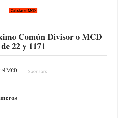
áximo Común Divisor o MCD
de
22
y
1171
r el MCD
Sponsors
úmeros