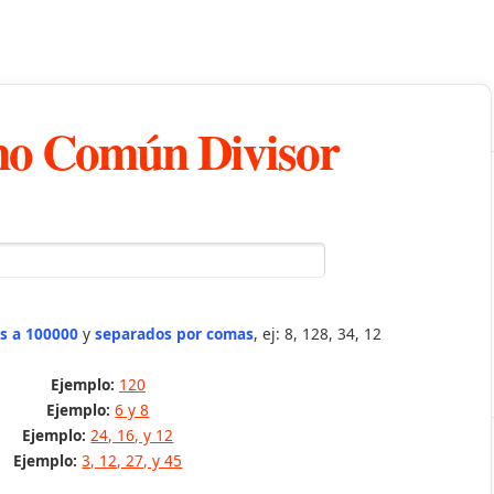
o Común Divisor
s a 100000
y
separados por comas
, ej: 8, 128, 34, 12
Ejemplo:
120
Ejemplo:
6 y 8
Ejemplo:
24, 16, y 12
Ejemplo:
3, 12, 27, y 45