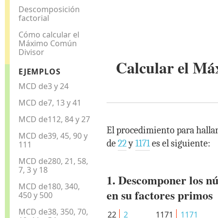
Descomposición
factorial
Cómo calcular el
Máximo Común
Divisor
Calcular el M
EJEMPLOS
MCD de3 y 24
MCD de7, 13 y 41
MCD de112, 84 y 27
El procedimiento para halla
MCD de39, 45, 90 y
de
22
y
1171
es el siguiente:
111
MCD de280, 21, 58,
7, 3 y 18
1. Descomponer los n
MCD de180, 340,
en su factores primos
450 y 500
MCD de38, 350, 70,
22
2
1171
1171