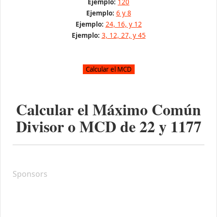
Ejemplo:
120
Ejemplo:
6 y 8
Ejemplo:
24, 16, y 12
Ejemplo:
3, 12, 27, y 45
Calcular el Máximo Común
Divisor o MCD de
22
y
1177
Sponsors