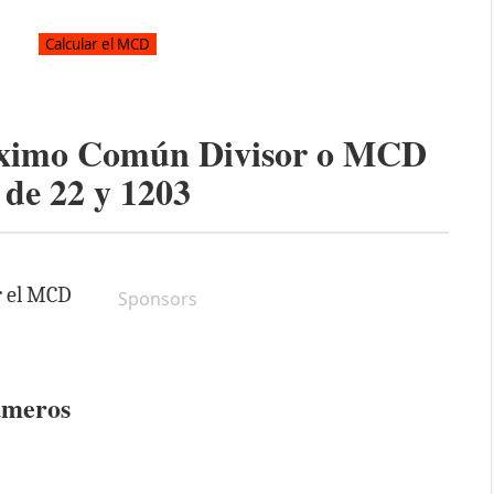
áximo Común Divisor o MCD
de
22
y
1203
r el MCD
Sponsors
úmeros