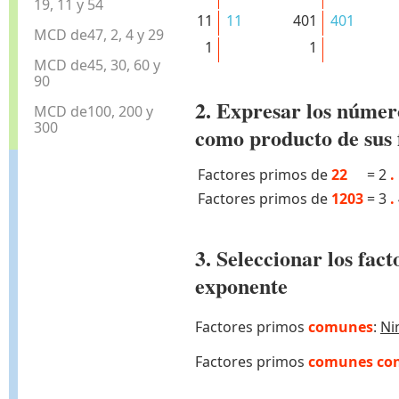
19, 11 y 54
11
11
401
401
MCD de47, 2, 4 y 29
1
1
MCD de45, 30, 60 y
90
2. Expresar los númer
MCD de100, 200 y
300
como producto de sus 
Factores primos de
22
=
2
.
Factores primos de
1203
=
3
.
3. Seleccionar los fa
exponente
Factores primos
comunes
:
Ni
Factores primos
comunes con