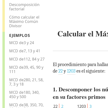
Descomposición
factorial
Cómo calcular el
Máximo Común
Divisor
Calcular el M
EJEMPLOS
MCD de3 y 24
MCD de7, 13 y 41
MCD de112, 84 y 27
El procedimiento para halla
MCD de39, 45, 90 y
de
22
y
1203
es el siguiente:
111
MCD de280, 21, 58,
7, 3 y 18
1. Descomponer los n
MCD de180, 340,
en su factores primos
450 y 500
MCD de38, 350, 70,
22
2
1203
3