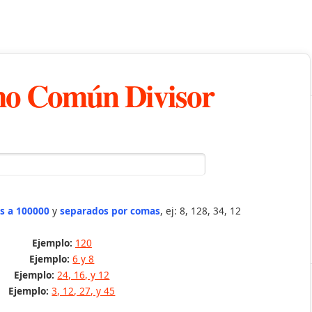
o Común Divisor
s a 100000
y
separados por comas
, ej: 8, 128, 34, 12
Ejemplo:
120
Ejemplo:
6 y 8
Ejemplo:
24, 16, y 12
Ejemplo:
3, 12, 27, y 45