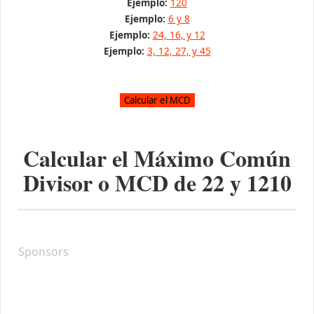
Ejemplo:
120
Ejemplo:
6 y 8
Ejemplo:
24, 16, y 12
Ejemplo:
3, 12, 27, y 45
Calcular el Máximo Común
Divisor o MCD de
22
y
1210
Sponsors