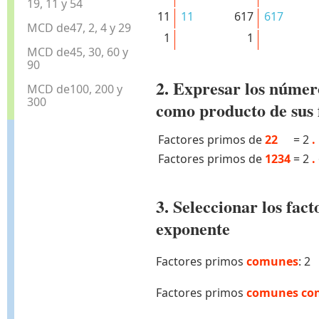
19, 11 y 54
11
11
617
617
MCD de47, 2, 4 y 29
1
1
MCD de45, 30, 60 y
90
2. Expresar los númer
MCD de100, 200 y
300
como producto de sus 
Factores primos de
22
=
2
.
Factores primos de
1234
=
2
.
3. Seleccionar los fa
exponente
Factores primos
comunes
: 2
Factores primos
comunes con