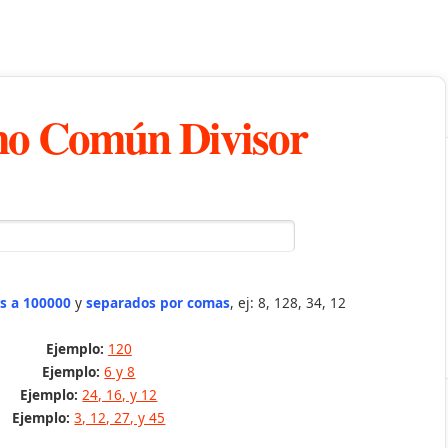
o Común Divisor
s a 100000
y
separados por comas
, ej: 8, 128, 34, 12
Ejemplo:
120
Ejemplo:
6 y 8
Ejemplo:
24, 16, y 12
Ejemplo:
3, 12, 27, y 45