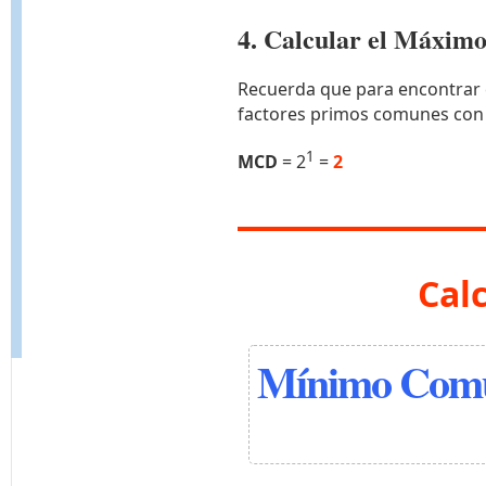
4. Calcular el Máxi
Recuerda que para encontrar 
factores primos comunes con
1
MCD
= 2
=
2
Cal
Mínimo Comú