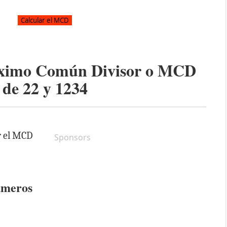
áximo Común Divisor o MCD
de
22
y
1234
r el MCD
Sponsors
úmeros