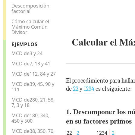
Descomposición
factorial
Cómo calcular el
Máximo Común
Divisor
Calcular el M
EJEMPLOS
MCD de3 y 24
MCD de7, 13 y 41
MCD de112, 84 y 27
El procedimiento para halla
MCD de39, 45, 90 y
de
22
y
1234
es el siguiente:
111
MCD de280, 21, 58,
7, 3 y 18
1. Descomponer los n
MCD de180, 340,
en su factores primos
450 y 500
MCD de38, 350, 70,
22
2
1234
2