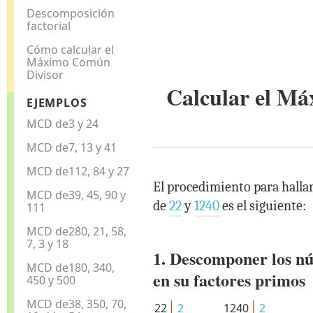
Descomposición
factorial
Cómo calcular el
Máximo Común
Divisor
Calcular el M
EJEMPLOS
MCD de3 y 24
MCD de7, 13 y 41
MCD de112, 84 y 27
El procedimiento para halla
MCD de39, 45, 90 y
de
22
y
1240
es el siguiente:
111
MCD de280, 21, 58,
7, 3 y 18
1. Descomponer los n
MCD de180, 340,
en su factores primos
450 y 500
MCD de38, 350, 70,
22
2
1240
2