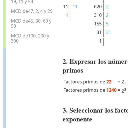
19, 11 y 54
11
11
620
2
MCD de47, 2, 4 y 29
1
310
2
MCD de45, 30, 60 y
155
5
90
31
31
MCD de100, 200 y
300
1
2. Expresar los númer
primos
Factores primos de
22
=
2
.
Factores primos de
1240
=
3
2
3. Seleccionar los fa
exponente