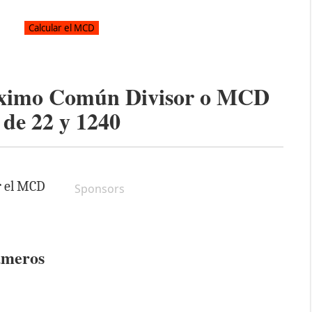
áximo Común Divisor o MCD
de
22
y
1240
r el MCD
Sponsors
úmeros