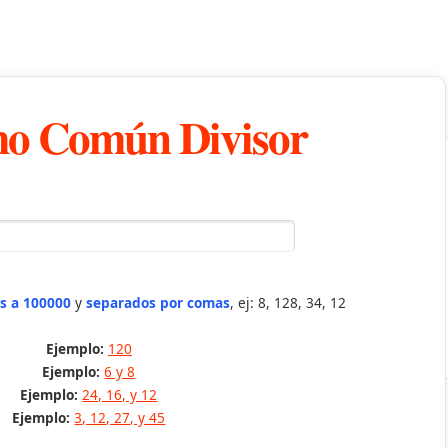
o Común Divisor
s a 100000
y
separados por comas
, ej: 8, 128, 34, 12
Ejemplo:
120
Ejemplo:
6 y 8
Ejemplo:
24, 16, y 12
Ejemplo:
3, 12, 27, y 45