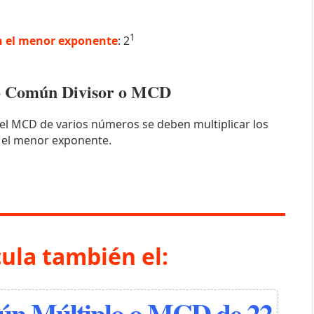
1
 el menor exponente
: 2
mo Común Divisor o MCD
el MCD de varios números se deben multiplicar los
 el menor exponente.
cula también el:
n Múltiplo o MCD de 22