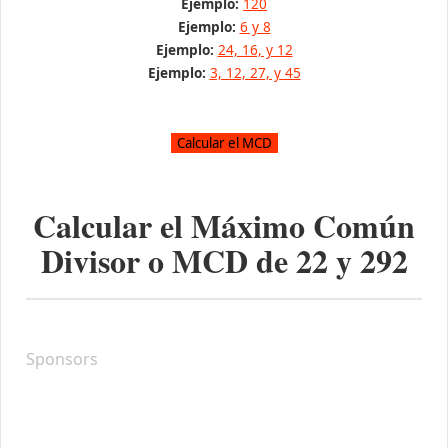
Ejemplo:
120
Ejemplo:
6 y 8
Ejemplo:
24, 16, y 12
Ejemplo:
3, 12, 27, y 45
Calcular el Máximo Común
Divisor o MCD de
22
y
292
Sponsors