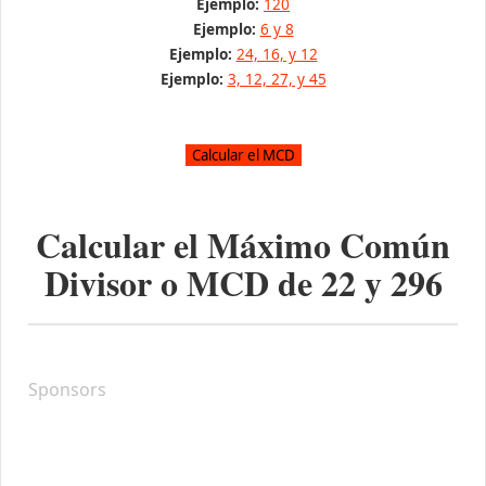
Ejemplo:
120
Ejemplo:
6 y 8
Ejemplo:
24, 16, y 12
Ejemplo:
3, 12, 27, y 45
Calcular el Máximo Común
Divisor o MCD de
22
y
296
Sponsors