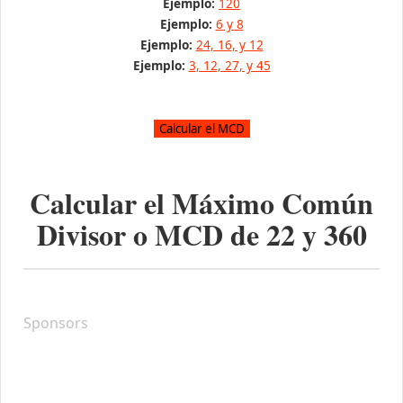
Ejemplo:
120
Ejemplo:
6 y 8
Ejemplo:
24, 16, y 12
Ejemplo:
3, 12, 27, y 45
Calcular el Máximo Común
Divisor o MCD de
22
y
360
Sponsors