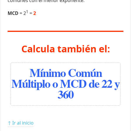
comunes con el menor exponente.
1
MCD
= 2
=
2
Calcula también el:
Mínimo Común
Múltiplo o MCD de 22 y
360
↑ Ir al inicio