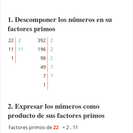
1. Descomponer los números en su
factores primos
22
2
392
2
11
11
196
2
1
98
2
49
7
7
7
1
2. Expresar los números como
producto de sus factores primos
Factores primos de
22
=
2
.
11