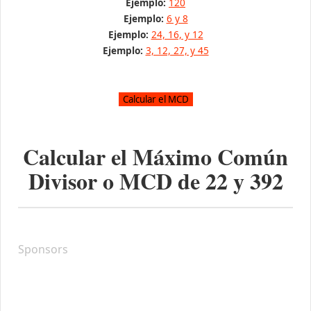
Ejemplo:
120
Ejemplo:
6 y 8
Ejemplo:
24, 16, y 12
Ejemplo:
3, 12, 27, y 45
Calcular el Máximo Común
Divisor o MCD de
22
y
392
Sponsors