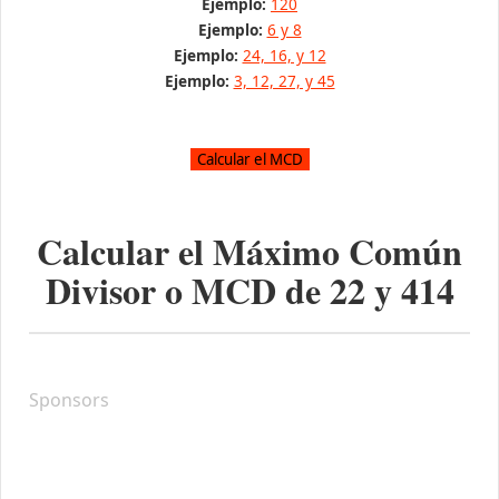
Ejemplo:
120
Ejemplo:
6 y 8
Ejemplo:
24, 16, y 12
Ejemplo:
3, 12, 27, y 45
Calcular el Máximo Común
Divisor o MCD de
22
y
414
Sponsors