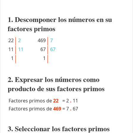
1. Descomponer los números en su
factores primos
22
2
469
7
11
11
67
67
1
1
2. Expresar los números como
producto de sus factores primos
Factores primos de
22
=
2
.
11
Factores primos de
469
=
7
.
67
3. Seleccionar los factores primos