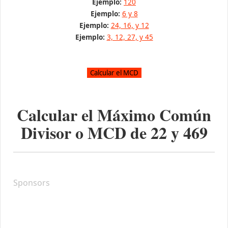
Ejemplo:
120
Ejemplo:
6 y 8
Ejemplo:
24, 16, y 12
Ejemplo:
3, 12, 27, y 45
Calcular el Máximo Común
Divisor o MCD de
22
y
469
Sponsors