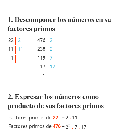
1. Descomponer los números en su
factores primos
22
2
476
2
11
11
238
2
1
119
7
17
17
1
2. Expresar los números como
producto de sus factores primos
Factores primos de
22
=
2
.
11
Factores primos de
476
=
2
2
.
7
.
17