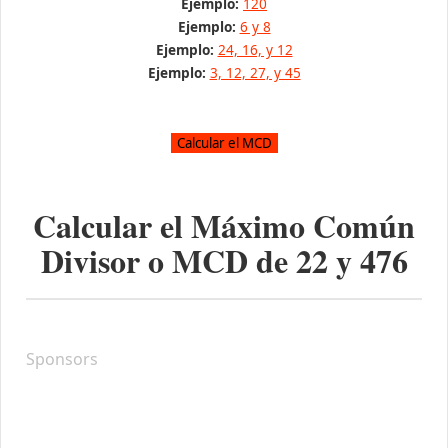
Ejemplo:
120
Ejemplo:
6 y 8
Ejemplo:
24, 16, y 12
Ejemplo:
3, 12, 27, y 45
Calcular el Máximo Común
Divisor o MCD de
22
y
476
Sponsors