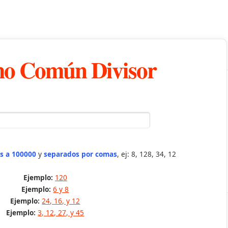
o Común Divisor
s a 100000
y
separados por comas
, ej: 8, 128, 34, 12
Ejemplo:
120
Ejemplo:
6 y 8
Ejemplo:
24, 16, y 12
Ejemplo:
3, 12, 27, y 45