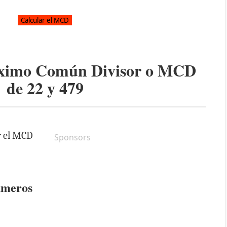
áximo Común Divisor o MCD
de
22
y
479
r el MCD
Sponsors
úmeros