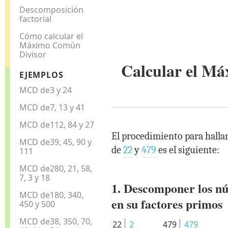
Descomposición
factorial
Cómo calcular el
Máximo Común
Divisor
Calcular el M
EJEMPLOS
MCD de3 y 24
MCD de7, 13 y 41
MCD de112, 84 y 27
El procedimiento para halla
MCD de39, 45, 90 y
de
22
y
479
es el siguiente:
111
MCD de280, 21, 58,
7, 3 y 18
1. Descomponer los n
MCD de180, 340,
en su factores primos
450 y 500
MCD de38, 350, 70,
22
2
479
479