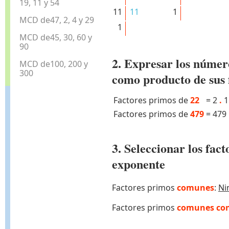
19, 11 y 54
11
11
1
MCD de47, 2, 4 y 29
1
MCD de45, 30, 60 y
90
2. Expresar los númer
MCD de100, 200 y
300
como producto de sus 
Factores primos de
22
=
2
.
1
Factores primos de
479
=
479
3. Seleccionar los fa
exponente
Factores primos
comunes
:
Ni
Factores primos
comunes con