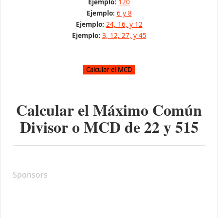
Ejemplo:
120
Ejemplo:
6 y 8
Ejemplo:
24, 16, y 12
Ejemplo:
3, 12, 27, y 45
Calcular el Máximo Común
Divisor o MCD de
22
y
515
Sponsors