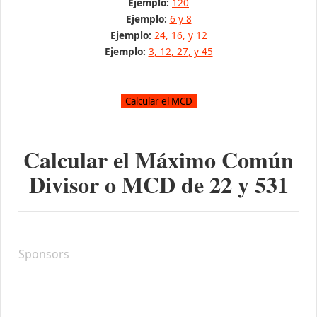
Ejemplo:
120
Ejemplo:
6 y 8
Ejemplo:
24, 16, y 12
Ejemplo:
3, 12, 27, y 45
Calcular el Máximo Común
Divisor o MCD de
22
y
531
Sponsors