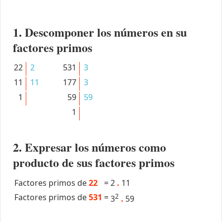
1. Descomponer los números en su
factores primos
22
2
531
3
11
11
177
3
1
59
59
1
2. Expresar los números como
producto de sus factores primos
Factores primos de
22
=
2
.
11
Factores primos de
531
=
2
3
.
59