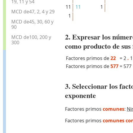
19, 11 y 54
11
11
1
MCD de47, 2, 4 y 29
1
MCD de45, 30, 60 y
90
2. Expresar los númer
MCD de100, 200 y
300
como producto de sus 
Factores primos de
22
=
2
.
1
Factores primos de
577
=
577
3. Seleccionar los fa
exponente
Factores primos
comunes
:
Ni
Factores primos
comunes con