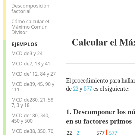
Descomposición
factorial
Cómo calcular el
Máximo Común
Divisor
Calcular el M
EJEMPLOS
MCD de3 y 24
MCD de7, 13 y 41
MCD de112, 84 y 27
El procedimiento para halla
MCD de39, 45, 90 y
de
22
y
577
es el siguiente:
111
MCD de280, 21, 58,
7, 3 y 18
1. Descomponer los n
MCD de180, 340,
en su factores primos
450 y 500
MCD de38, 350, 70,
22
2
577
577