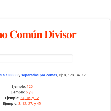
o Común Divisor
s a 100000
y
separados por comas
, ej: 8, 128, 34, 12
Ejemplo:
120
Ejemplo:
6 y 8
Ejemplo:
24, 16, y 12
Ejemplo:
3, 12, 27, y 45