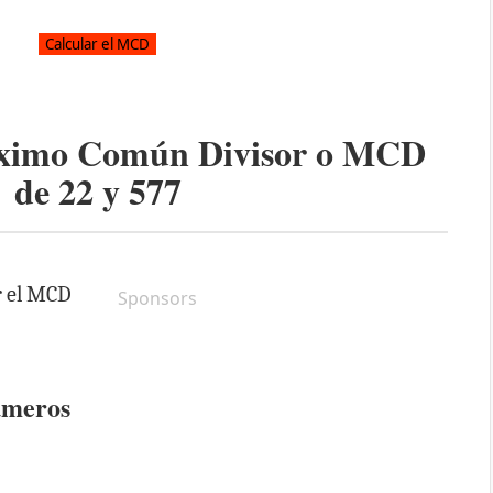
áximo Común Divisor o MCD
de
22
y
577
r el MCD
Sponsors
úmeros