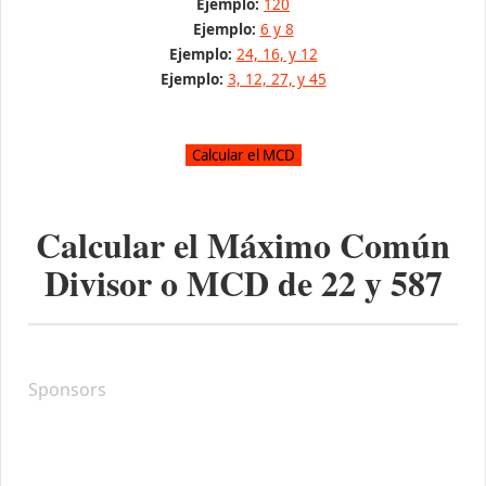
Ejemplo:
120
Ejemplo:
6 y 8
Ejemplo:
24, 16, y 12
Ejemplo:
3, 12, 27, y 45
Calcular el Máximo Común
Divisor o MCD de
22
y
587
Sponsors