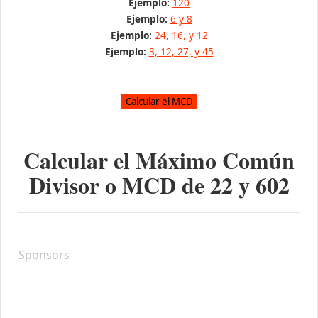
Ejemplo:
120
Ejemplo:
6 y 8
Ejemplo:
24, 16, y 12
Ejemplo:
3, 12, 27, y 45
Calcular el Máximo Común
Divisor o MCD de
22
y
602
Sponsors