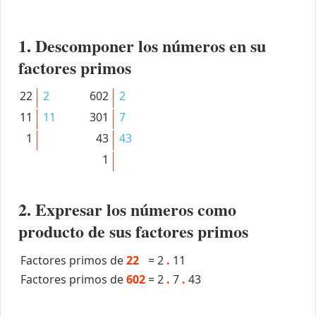
1. Descomponer los números en su
factores primos
22
2
602
2
11
11
301
7
1
43
43
1
2. Expresar los números como
producto de sus factores primos
Factores primos de
22
=
2
.
11
Factores primos de
602
=
2
.
7
.
43