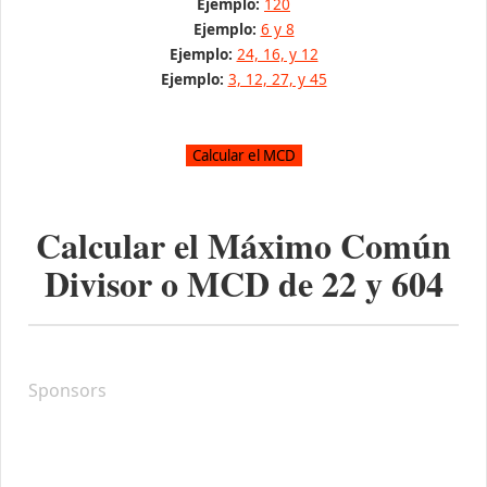
Ejemplo:
120
Ejemplo:
6 y 8
Ejemplo:
24, 16, y 12
Ejemplo:
3, 12, 27, y 45
Calcular el Máximo Común
Divisor o MCD de
22
y
604
Sponsors