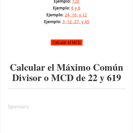
Ejemplo:
120
Ejemplo:
6 y 8
Ejemplo:
24, 16, y 12
Ejemplo:
3, 12, 27, y 45
Calcular el Máximo Común
Divisor o MCD de
22
y
619
Sponsors