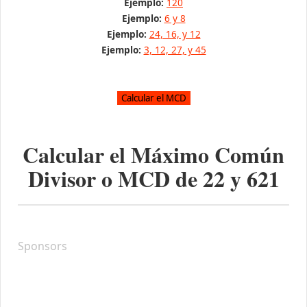
Ejemplo:
120
Ejemplo:
6 y 8
Ejemplo:
24, 16, y 12
Ejemplo:
3, 12, 27, y 45
Calcular el Máximo Común
Divisor o MCD de
22
y
621
Sponsors