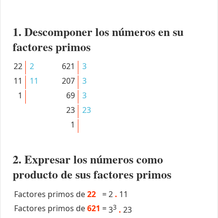
1. Descomponer los números en su
factores primos
22
2
621
3
11
11
207
3
1
69
3
23
23
1
2. Expresar los números como
producto de sus factores primos
Factores primos de
22
=
2
.
11
Factores primos de
621
=
3
3
.
23