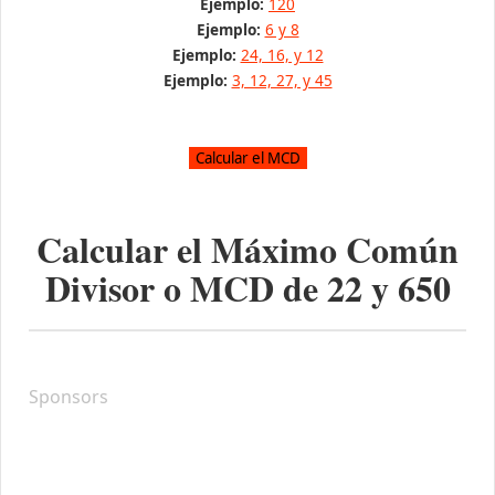
Ejemplo:
120
Ejemplo:
6 y 8
Ejemplo:
24, 16, y 12
Ejemplo:
3, 12, 27, y 45
Calcular el Máximo Común
Divisor o MCD de
22
y
650
Sponsors