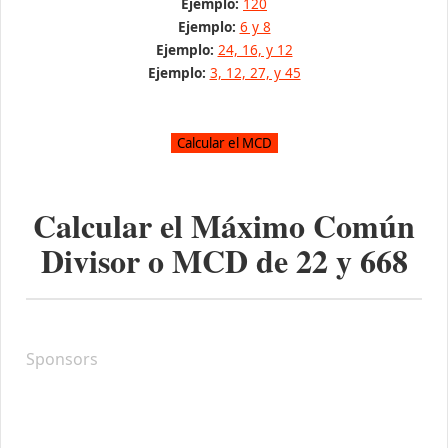
Ejemplo:
120
Ejemplo:
6 y 8
Ejemplo:
24, 16, y 12
Ejemplo:
3, 12, 27, y 45
Calcular el Máximo Común
Divisor o MCD de
22
y
668
Sponsors