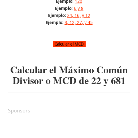
Ejemplo:
120
Ejemplo:
6 y 8
Ejemplo:
24, 16, y 12
Ejemplo:
3, 12, 27, y 45
Calcular el Máximo Común
Divisor o MCD de
22
y
681
Sponsors