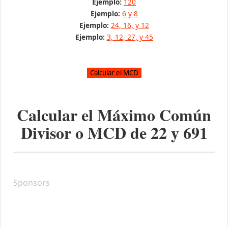
Ejemplo:
120
Ejemplo:
6 y 8
Ejemplo:
24, 16, y 12
Ejemplo:
3, 12, 27, y 45
Calcular el Máximo Común
Divisor o MCD de
22
y
691
Sponsors