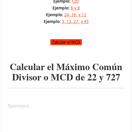
Ejemplo:
120
Ejemplo:
6 y 8
Ejemplo:
24, 16, y 12
Ejemplo:
3, 12, 27, y 45
Calcular el Máximo Común
Divisor o MCD de
22
y
727
Sponsors