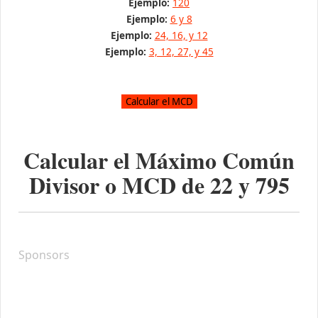
Ejemplo:
120
Ejemplo:
6 y 8
Ejemplo:
24, 16, y 12
Ejemplo:
3, 12, 27, y 45
Calcular el Máximo Común
Divisor o MCD de
22
y
795
Sponsors