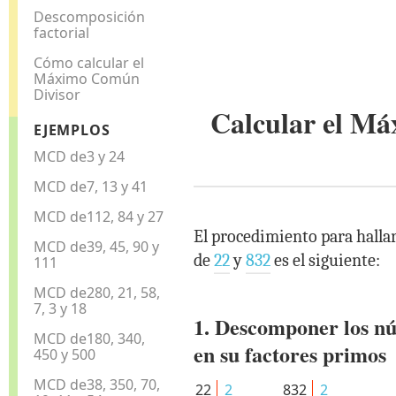
Descomposición
factorial
Cómo calcular el
Máximo Común
Divisor
Calcular el M
EJEMPLOS
MCD de3 y 24
MCD de7, 13 y 41
MCD de112, 84 y 27
El procedimiento para halla
MCD de39, 45, 90 y
de
22
y
832
es el siguiente:
111
MCD de280, 21, 58,
7, 3 y 18
1. Descomponer los n
MCD de180, 340,
en su factores primos
450 y 500
MCD de38, 350, 70,
22
2
832
2