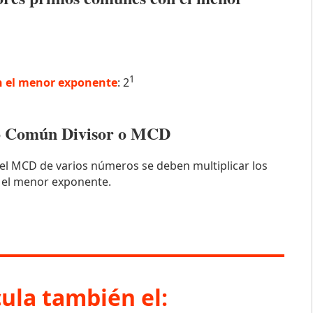
1
 el menor exponente
: 2
mo Común Divisor o MCD
el MCD de varios números se deben multiplicar los
 el menor exponente.
cula también el: