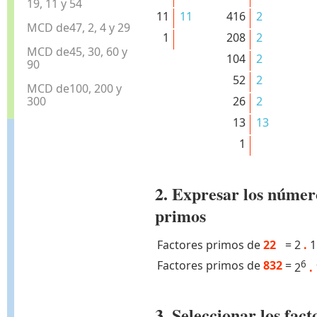
19, 11 y 54
11
11
416
2
MCD de47, 2, 4 y 29
1
208
2
MCD de45, 30, 60 y
104
2
90
52
2
MCD de100, 200 y
300
26
2
13
13
1
2. Expresar los númer
primos
Factores primos de
22
=
2
.
1
Factores primos de
832
=
6
2
.
3. Seleccionar los fa