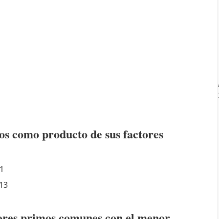
os como producto de sus factores
1
13
ctores primos comunes con el menor