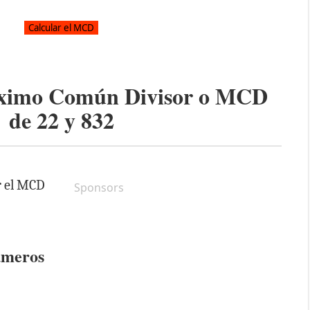
áximo Común Divisor o MCD
de
22
y
832
r el MCD
Sponsors
úmeros