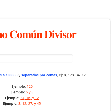
o Común Divisor
s a 100000
y
separados por comas
, ej: 8, 128, 34, 12
Ejemplo:
120
Ejemplo:
6 y 8
Ejemplo:
24, 16, y 12
Ejemplo:
3, 12, 27, y 45