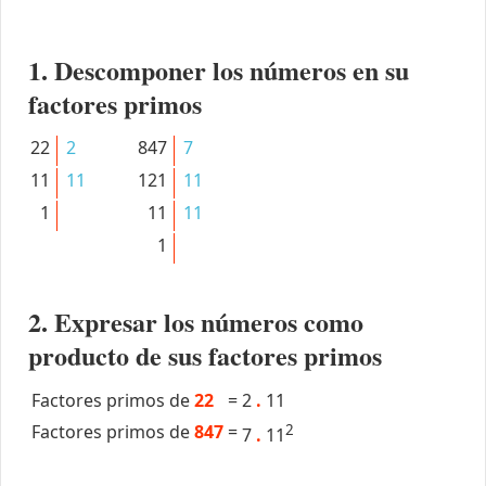
1. Descomponer los números en su
factores primos
22
2
847
7
11
11
121
11
1
11
11
1
2. Expresar los números como
producto de sus factores primos
Factores primos de
22
=
2
.
11
Factores primos de
847
=
2
7
.
11