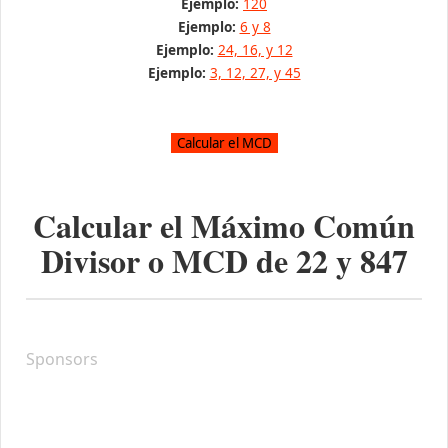
Ejemplo:
120
Ejemplo:
6 y 8
Ejemplo:
24, 16, y 12
Ejemplo:
3, 12, 27, y 45
Calcular el Máximo Común
Divisor o MCD de
22
y
847
Sponsors