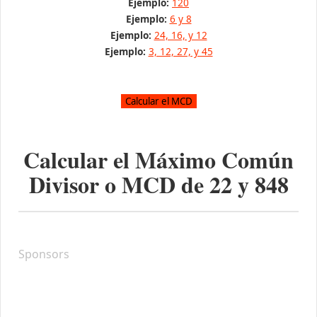
Ejemplo:
120
Ejemplo:
6 y 8
Ejemplo:
24, 16, y 12
Ejemplo:
3, 12, 27, y 45
Calcular el Máximo Común
Divisor o MCD de
22
y
848
Sponsors