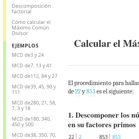
Descomposición
factorial
Cómo calcular el
Máximo Común
Divisor
Calcular el M
EJEMPLOS
MCD de3 y 24
MCD de7, 13 y 41
MCD de112, 84 y 27
El procedimiento para halla
MCD de39, 45, 90 y
de
22
y
853
es el siguiente:
111
MCD de280, 21, 58,
7, 3 y 18
1. Descomponer los n
MCD de180, 340,
en su factores primos
450 y 500
MCD de38, 350, 70,
22
2
853
853