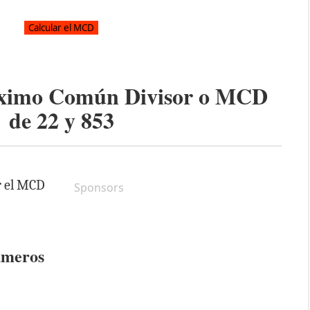
áximo Común Divisor o MCD
de
22
y
853
r el MCD
Sponsors
úmeros