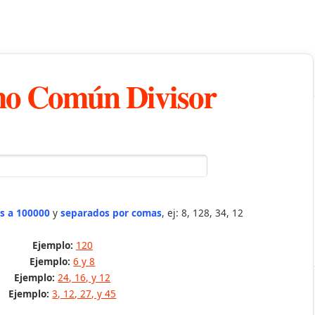
o Común Divisor
s a 100000
y
separados por comas
, ej: 8, 128, 34, 12
Ejemplo:
120
Ejemplo:
6 y 8
Ejemplo:
24, 16, y 12
Ejemplo:
3, 12, 27, y 45