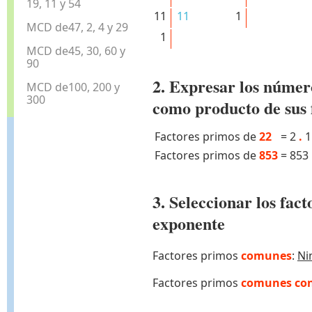
19, 11 y 54
11
11
1
MCD de47, 2, 4 y 29
1
MCD de45, 30, 60 y
90
2. Expresar los númer
MCD de100, 200 y
300
como producto de sus 
Factores primos de
22
=
2
.
1
Factores primos de
853
=
853
3. Seleccionar los fa
exponente
Factores primos
comunes
:
Ni
Factores primos
comunes con