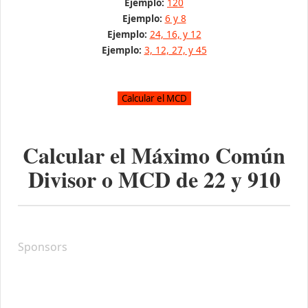
Ejemplo:
120
Ejemplo:
6 y 8
Ejemplo:
24, 16, y 12
Ejemplo:
3, 12, 27, y 45
Calcular el Máximo Común
Divisor o MCD de
22
y
910
Sponsors