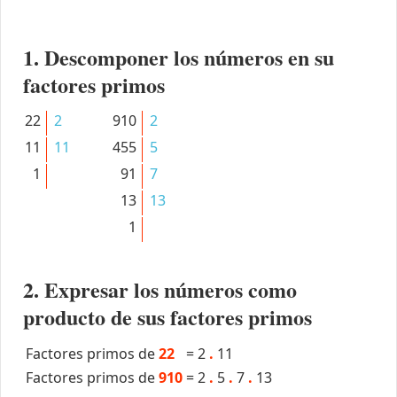
1. Descomponer los números en su
factores primos
22
2
910
2
11
11
455
5
1
91
7
13
13
1
2. Expresar los números como
producto de sus factores primos
Factores primos de
22
=
2
.
11
Factores primos de
910
=
2
.
5
.
7
.
13