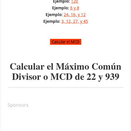
Ejemplo:
120
Ejemplo:
6 y 8
Ejemplo:
24, 16, y 12
Ejemplo:
3, 12, 27, y 45
Calcular el Máximo Común
Divisor o MCD de
22
y
939
Sponsors