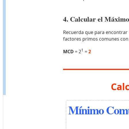
4. Calcular el Máxi
Recuerda que para encontrar 
factores primos comunes con
1
MCD
= 2
=
2
Cal
Mínimo Comú