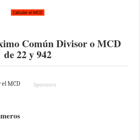
áximo Común Divisor o MCD
de
22
y
942
r el MCD
Sponsors
úmeros