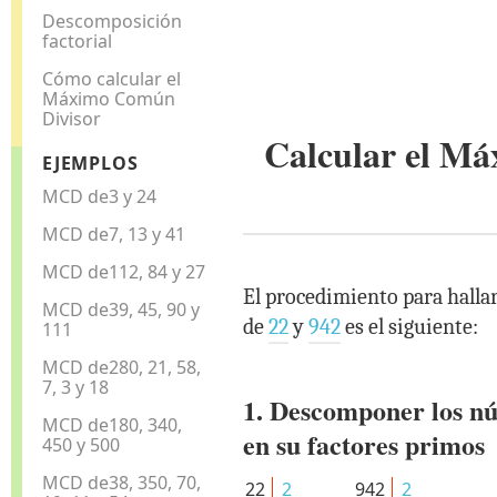
Descomposición
factorial
Cómo calcular el
Máximo Común
Divisor
Calcular el M
EJEMPLOS
MCD de3 y 24
MCD de7, 13 y 41
MCD de112, 84 y 27
El procedimiento para halla
MCD de39, 45, 90 y
de
22
y
942
es el siguiente:
111
MCD de280, 21, 58,
7, 3 y 18
1. Descomponer los n
MCD de180, 340,
en su factores primos
450 y 500
MCD de38, 350, 70,
22
2
942
2