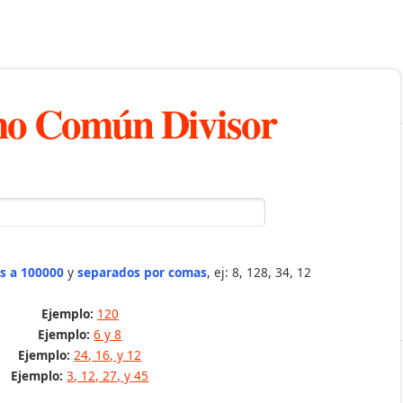
o Común Divisor
s a 100000
y
separados por comas
, ej: 8, 128, 34, 12
Ejemplo:
120
Ejemplo:
6 y 8
Ejemplo:
24, 16, y 12
Ejemplo:
3, 12, 27, y 45