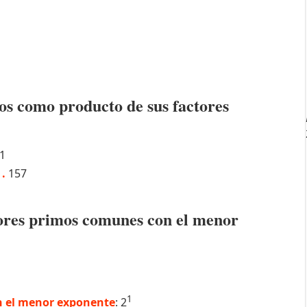
os como producto de sus factores
1
3
.
157
ctores primos comunes con el menor
1
 el menor exponente
: 2