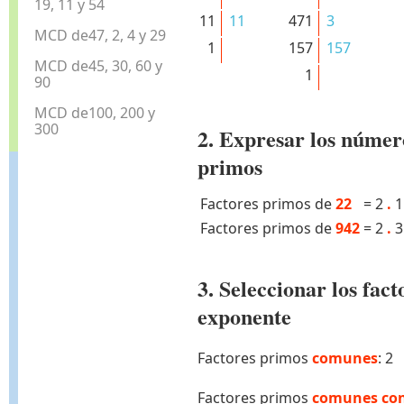
19, 11 y 54
11
11
471
3
MCD de47, 2, 4 y 29
1
157
157
MCD de45, 30, 60 y
1
90
MCD de100, 200 y
300
2. Expresar los númer
primos
Factores primos de
22
=
2
.
1
Factores primos de
942
=
2
.
3. Seleccionar los fa
exponente
Factores primos
comunes
: 2
Factores primos
comunes con