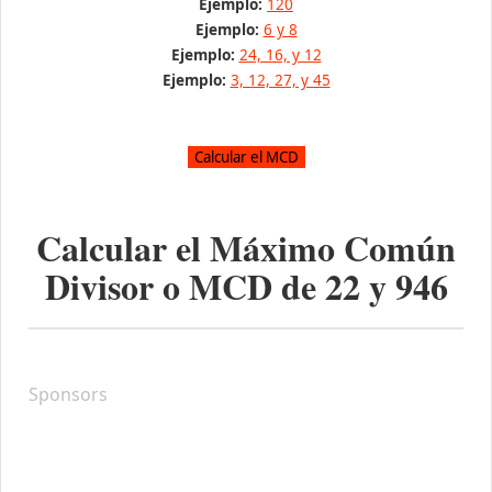
Ejemplo:
120
Ejemplo:
6 y 8
Ejemplo:
24, 16, y 12
Ejemplo:
3, 12, 27, y 45
Calcular el Máximo Común
Divisor o MCD de
22
y
946
Sponsors