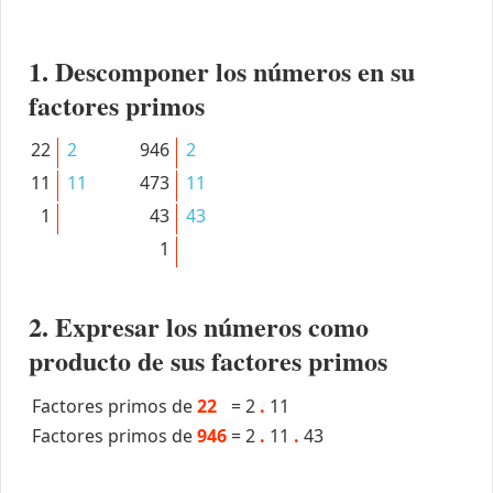
1. Descomponer los números en su
factores primos
22
2
946
2
11
11
473
11
1
43
43
1
2. Expresar los números como
producto de sus factores primos
Factores primos de
22
=
2
.
11
Factores primos de
946
=
2
.
11
.
43