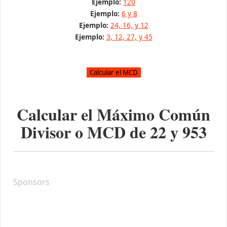
Ejemplo:
120
Ejemplo:
6 y 8
Ejemplo:
24, 16, y 12
Ejemplo:
3, 12, 27, y 45
Calcular el Máximo Común
Divisor o MCD de
22
y
953
Sponsors