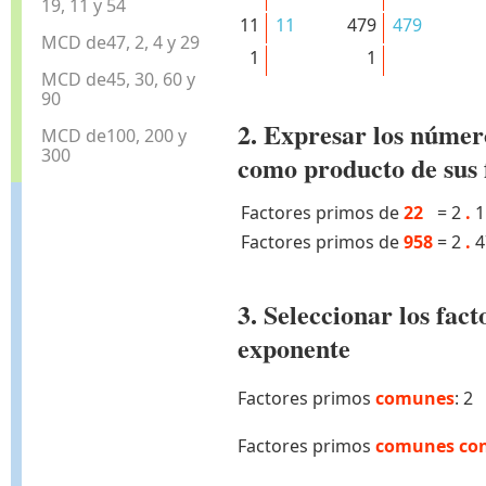
19, 11 y 54
11
11
479
479
MCD de47, 2, 4 y 29
1
1
MCD de45, 30, 60 y
90
2. Expresar los númer
MCD de100, 200 y
300
como producto de sus 
Factores primos de
22
=
2
.
1
Factores primos de
958
=
2
.
4
3. Seleccionar los fa
exponente
Factores primos
comunes
: 2
Factores primos
comunes con