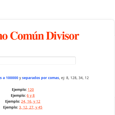
o Común Divisor
s a 100000
y
separados por comas
, ej: 8, 128, 34, 12
Ejemplo:
120
Ejemplo:
6 y 8
Ejemplo:
24, 16, y 12
Ejemplo:
3, 12, 27, y 45