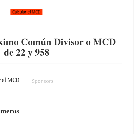
áximo Común Divisor o MCD
de
22
y
958
r el MCD
Sponsors
úmeros