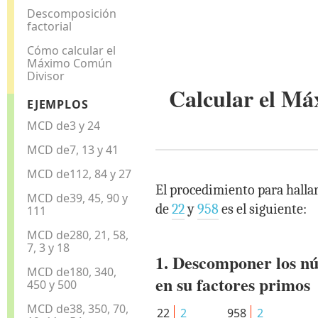
Descomposición
factorial
Cómo calcular el
Máximo Común
Divisor
Calcular el M
EJEMPLOS
MCD de3 y 24
MCD de7, 13 y 41
MCD de112, 84 y 27
El procedimiento para halla
MCD de39, 45, 90 y
de
22
y
958
es el siguiente:
111
MCD de280, 21, 58,
7, 3 y 18
1. Descomponer los n
MCD de180, 340,
en su factores primos
450 y 500
MCD de38, 350, 70,
22
2
958
2