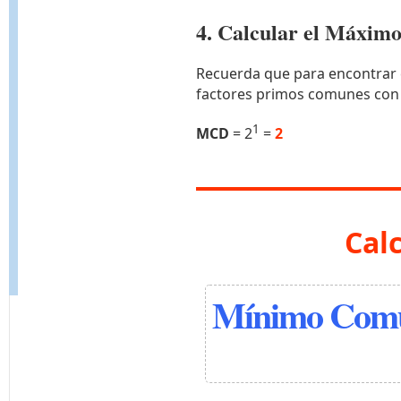
4. Calcular el Máxi
Recuerda que para encontrar 
factores primos comunes con
1
MCD
= 2
=
2
Cal
Mínimo Comú