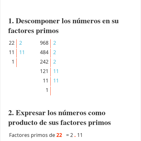
1. Descomponer los números en su
factores primos
22
2
968
2
11
11
484
2
1
242
2
121
11
11
11
1
2. Expresar los números como
producto de sus factores primos
Factores primos de
22
=
2
.
11