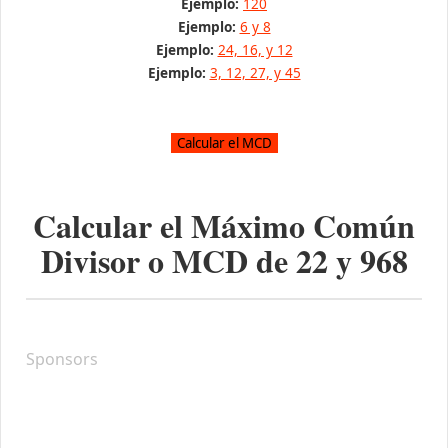
Ejemplo:
120
Ejemplo:
6 y 8
Ejemplo:
24, 16, y 12
Ejemplo:
3, 12, 27, y 45
Calcular el Máximo Común
Divisor o MCD de
22
y
968
Sponsors