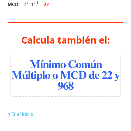
1
1
MCD
= 2
.
11
=
22
Calcula también el:
Mínimo Común
Múltiplo o MCD de 22 y
968
↑ Ir al inicio