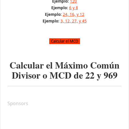
Ejemplo:
120
Ejemplo:
6 y 8
Ejemplo:
24, 16, y 12
Ejemplo:
3, 12, 27, y 45
Calcular el Máximo Común
Divisor o MCD de
22
y
969
Sponsors