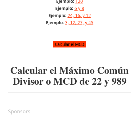
Ejemplo:
120
Ejemplo:
6 y 8
Ejemplo:
24, 16, y 12
Ejemplo:
3, 12, 27, y 45
Calcular el Máximo Común
Divisor o MCD de
22
y
989
Sponsors