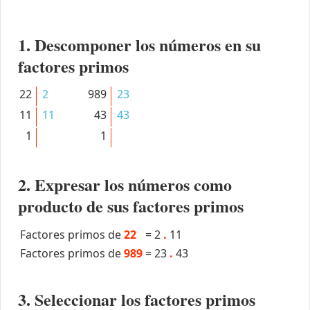
1. Descomponer los números en su
factores primos
22
2
989
23
11
11
43
43
1
1
2. Expresar los números como
producto de sus factores primos
Factores primos de
22
=
2
.
11
Factores primos de
989
=
23
.
43
3. Seleccionar los factores primos