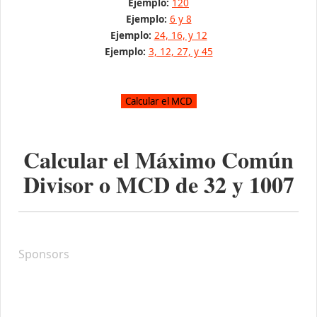
Ejemplo:
120
Ejemplo:
6 y 8
Ejemplo:
24, 16, y 12
Ejemplo:
3, 12, 27, y 45
Calcular el Máximo Común
Divisor o MCD de
32
y
1007
Sponsors