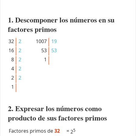
1. Descomponer los números en su
factores primos
32
2
1007
19
16
2
53
53
8
2
1
4
2
2
2
1
2. Expresar los números como
producto de sus factores primos
Factores primos de
32
=
5
2