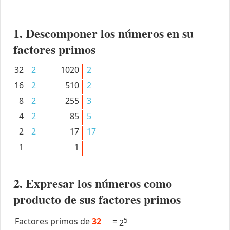
1. Descomponer los números en su
factores primos
32
2
1020
2
16
2
510
2
8
2
255
3
4
2
85
5
2
2
17
17
1
1
2. Expresar los números como
producto de sus factores primos
Factores primos de
32
=
5
2