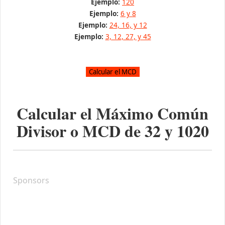
Ejemplo:
120
Ejemplo:
6 y 8
Ejemplo:
24, 16, y 12
Ejemplo:
3, 12, 27, y 45
Calcular el Máximo Común
Divisor o MCD de
32
y
1020
Sponsors