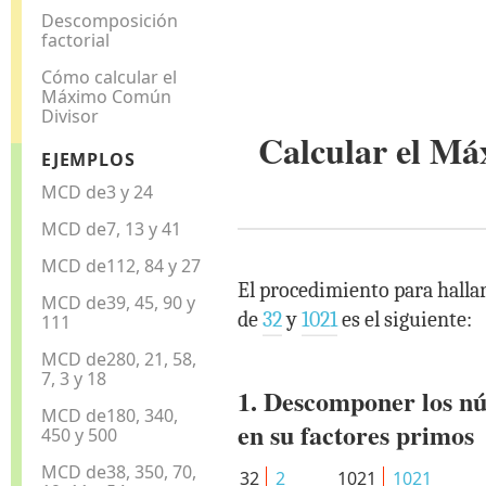
Descomposición
factorial
Cómo calcular el
Máximo Común
Divisor
Calcular el M
EJEMPLOS
MCD de3 y 24
MCD de7, 13 y 41
MCD de112, 84 y 27
El procedimiento para halla
MCD de39, 45, 90 y
de
32
y
1021
es el siguiente:
111
MCD de280, 21, 58,
7, 3 y 18
1. Descomponer los n
MCD de180, 340,
en su factores primos
450 y 500
MCD de38, 350, 70,
32
2
1021
1021