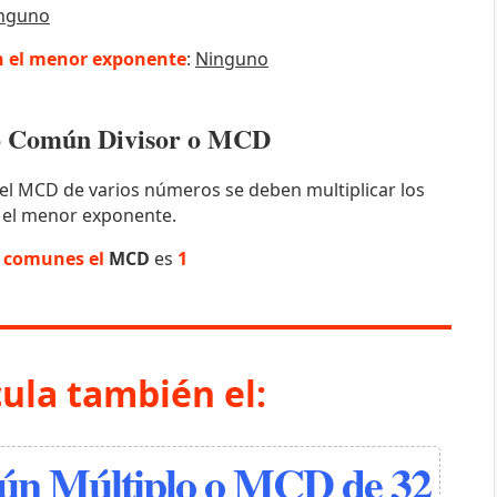
nguno
 el menor exponente
:
Ninguno
mo Común Divisor o MCD
el MCD de varios números se deben multiplicar los
 el menor exponente.
s comunes el
MCD
es
1
cula también el:
n Múltiplo o MCD de 32