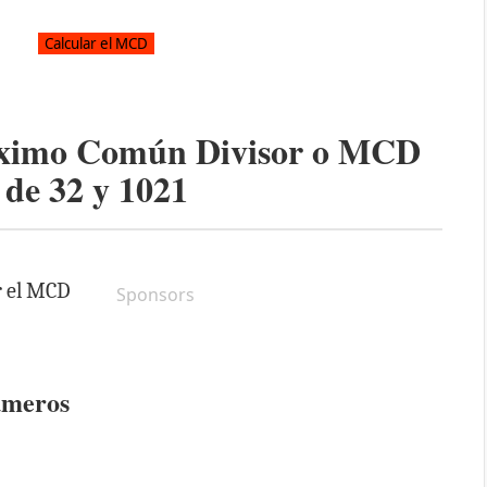
áximo Común Divisor o MCD
de
32
y
1021
r el MCD
Sponsors
úmeros