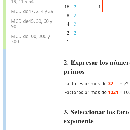
19, 11 y 54
16
2
1
MCD de47, 2, 4 y 29
8
2
MCD de45, 30, 60 y
4
2
90
2
2
MCD de100, 200 y
300
1
2. Expresar los númer
primos
Factores primos de
32
=
5
2
Factores primos de
1021
=
10
3. Seleccionar los fa
exponente