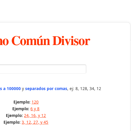
o Común Divisor
s a 100000
y
separados por comas
, ej: 8, 128, 34, 12
Ejemplo:
120
Ejemplo:
6 y 8
Ejemplo:
24, 16, y 12
Ejemplo:
3, 12, 27, y 45