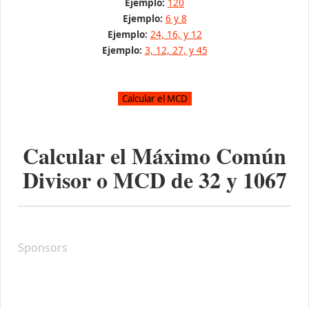
Ejemplo:
120
Ejemplo:
6 y 8
Ejemplo:
24, 16, y 12
Ejemplo:
3, 12, 27, y 45
Calcular el Máximo Común
Divisor o MCD de
32
y
1067
Sponsors