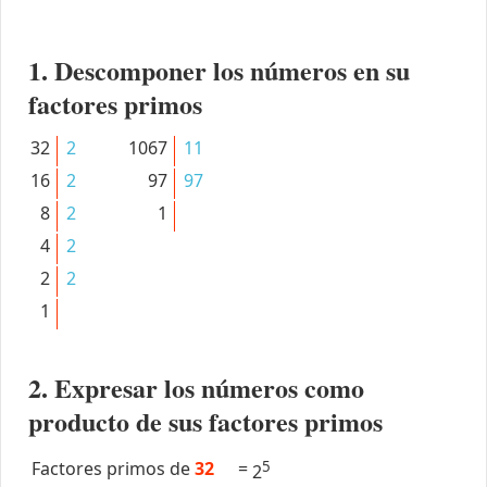
1. Descomponer los números en su
factores primos
32
2
1067
11
16
2
97
97
8
2
1
4
2
2
2
1
2. Expresar los números como
producto de sus factores primos
Factores primos de
32
=
5
2